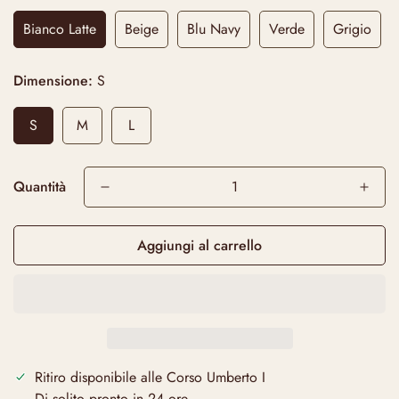
Bianco Latte
Beige
Blu Navy
Verde
Grigio
Dimensione:
S
S
M
L
Quantità
Aggiungi al carrello
Ritiro disponibile alle
Corso Umberto I
Di solito pronto in 24 ore