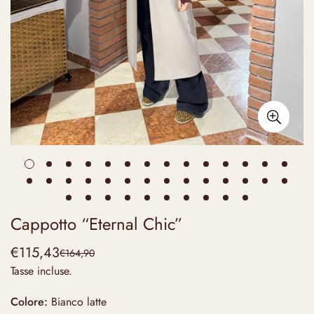
Cappotto “Eternal Chic”
€115,43
€164,90
Prezzo
Prezzo
Tasse incluse.
di
regolare
vendita
Colore:
Bianco latte