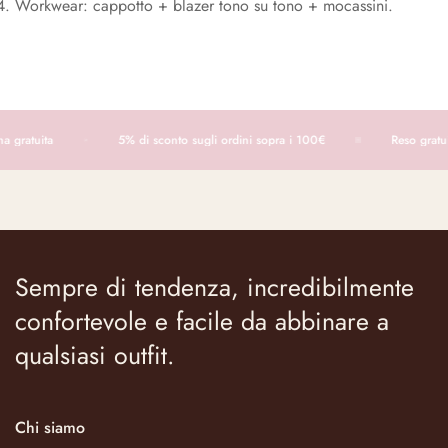
Workwear: cappotto + blazer tono su tono + mocassini.
gratuita
5% di sconto sugli ordini sopra i 100€
Reso gratuit
Sempre di tendenza, incredibilmente
confortevole e facile da abbinare a
qualsiasi outfit.
Chi siamo